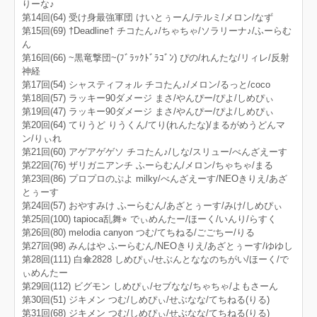
りーな♪
第14回(64) 受け身最強軍団 けいとぅーん/テルミ/メロン/なず
第15回(69) †Deadline† チコたん♪/ちゃちゃ/ソラリーナ♪/ふーらむ
ん
第16回(66) ~黒竜撃団~(ﾌﾞﾗｯｸﾄﾞﾗｺﾞﾝ) ぴの/れんたな/リィレ/反射
神経
第17回(54) シャスティフォル チコたん♪/メロン/るっと/coco
第18回(57) ラッキー90ダメージ まさ/やんぴー/ぴよ/しめぴぃ
第19回(47) ラッキー90ダメージ まさ/やんぴー/ぴよ/しめぴぃ
第20回(64) てりうど りうくん/てり(れんたな)/まるがめうどんマ
ン/りぃれ
第21回(60) アゲアゲゲソ チコたん♪/しな/スリュー/べんざえーす
第22回(76) ザリガニアンチ ふーらむん/メロン/ちゃちゃ/まる
第23回(86) プロプロのぷよ milky/べんざえーす/NEOきりえ/あざ
とぅーす
第24回(57) おやすみけ ふーらむん/あざとぅーす/みけ/しめぴぃ
第25回(100) tapioca乱舞⭐︎ でぃめんたー/ほーく/いんり/らすく
第26回(80) melodia canyon つむ/てちねる/ごごちー/りる
第27回(98) みんはや ふーらむん/NEOきりえ/あざとぅーす/ゆゆし
第28回(111) 白傘2828 しめぴぃ/せぶんとななのちがい/ほーく/で
ぃめんたー
第29回(112) ビグモン しめぴぃ/セブなな/ちゃちゃ/よもさーん
第30回(51) ジキメン つむ/しめぴぃ/せぶなな/てちねる(りる)
第31回(68) ジキメン つむ/しめぴぃ/せぶなな/てちねる(りる)