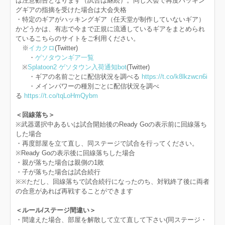
は注意勧告となります（試合は継続）。同じ大会で再度ハッキン
グギアの指摘を受けた場合は大会失格
・特定のギアがハッキングギア（任天堂が制作していないギア）
かどうかは、有志で今まで正規に流通しているギアをまとめられ
ているこちらのサイトをご利用ください。
※
イカクロ
(Twitter)
・
ゲソタウンギア一覧
※
Splatoon2 ゲソタウン入荷通知bot
(Twitter)
・ギアの名前ごとに配信状況を調べる
https://t.co/k8lkzwcn6i
・メインパワーの種別ごとに配信状況を調べ
る
https://t.co/tqLoHmQybm
＜回線落ち＞
※武器選択中あるいは試合開始後のReady Goの表示前に回線落ち
した場合
・再度部屋を立て直し、同ステージで試合を行ってください。
※Ready Goの表示後に回線落ちした場合
・親が落ちた場合は親側の1敗
・子が落ちた場合は試合続行
※※ただし、回線落ちで試合続行になったのち、対戦終了後に両者
の合意があれば再戦することができます
＜ルール/ステージ間違い＞
・間違えた場合、部屋を解散して立て直して下さい(同ステージ・