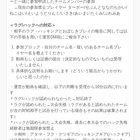
ーと一緒に参加申請したチームメンバーの参加
→現在の参加禁止プレイヤー ターボー/せぶんとななのちがい/
ねこはい/えいようどりんく/いさき/あいまいたくみ/ぷれみあ
＜ラグ/ハックへの対応＞
・相手のラグ・ハッキングとおぼしきプレイの報告に関しては以
下の手順を用いて運営DM宛にご報告下さい
参加ブロック・自分のチーム名・疑いのあるチーム名プレ
イヤー名を教えてください
動画もしくは証拠の提出（決定的なものでないものは受理
いたしません）
具体的な説明をお願いします（どういう観点からうかがわ
しいと思ったのか）
・運営が動画を確認し、以下の判断を受理から10分以内に行いま
す
＊ラグ/ハックが認められなかった→対応終了
＊ラグが認められた→大会失格（ラグがあると認められたチーム
が次の対戦相手と試合を行っている場合もその結果は破棄されま
す）
＊ハックが認められた→大会失格。過去に本大会でのハック失格
経験者は無期限参加禁止
※例外：アタマ・フク・クツギアのハッキングギア(ハックギア)