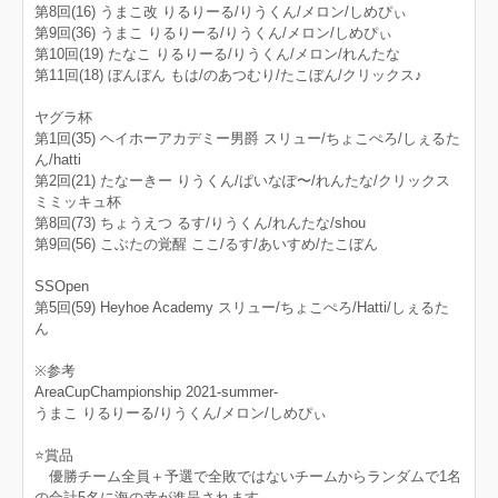
第8回(16) うまこ改 りるりーる/りうくん/メロン/しめぴぃ
第9回(36) うまこ りるりーる/りうくん/メロン/しめぴぃ
第10回(19) たなこ りるりーる/りうくん/メロン/れんたな
第11回(18) ぼんぼん もは/のあつむり/たこぼん/クリックス♪
ヤグラ杯
第1回(35) ヘイホーアカデミー男爵 スリュー/ちょこぺろ/しぇるた
ん/hatti
第2回(21) たなーきー りうくん/ぱいなぽ〜/れんたな/クリックス
ミミッキュ杯
第8回(73) ちょうえつ るす/りうくん/れんたな/shou
第9回(56) こぶたの覚醒 ここ/るす/あいすめ/たこぼん
SSOpen
第5回(59) Heyhoe Academy スリュー/ちょこぺろ/Hatti/しぇるた
ん
※参考
AreaCupChampionship 2021-summer-
うまこ りるりーる/りうくん/メロン/しめぴぃ
⭐️賞品
優勝チーム全員＋予選で全敗ではないチームからランダムで1名
の合計5名に海の幸が進呈されます