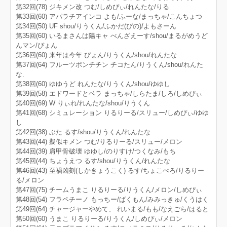
第32回(78) ジキメン改 つむ/しめぴぃ/れんたな/りる
第33回(60) アパラチアインコ よも/ふーな/まっちゃ/こんちょつ
第34回(50) UF shou/りうくん/ふかだ(ぴの)/よもさーん
第35回(60) いるまさんは陽キャ べんざえーす/shou/まるがめうど
んマン/ぴょん
第36回(60) 来年は今年 ぴょん/りうくん/shou/れんたな
第37回(64) フルーツポンチチン チコたん/りうくん/shou/れんた
な.
第38回(60) ゆゆうど れんたな/りうくん/shou/ゆゆし
第39回(58) エドワードとベラ まっちゃ/しらたま/しろ/しめぴぃ
第40回(69) W りぃれ/れんたな/shou/りうくん
第41回(68) シミュレーション りるりーる/スリュー/しめぴぃ/ゆゆ
し
第42回(38) ぶた るす/shou/りうくん/れんたな
第43回(44) 擬似キメン つむ/りるりーる/スリュー/メロン
第44回(39) 肩甲骨破壊 ゆゆし/のりすけ/つくなみ/もち
第45回(44) ちょうえつ るす/shou/りうくん/れんたな
第46回(43) 至禍凶刻(しかきょうこく) るす/ちょこぺろ/りるりー
る/メロン
第47回(75) チームうまこ りるりーる/りうくん/メロン/しめぴぃ
第48回(54) フラペチーノ もっちー/ばくもん/みみっきゅ/くうはく
第49回(64) チャージャーやめて、 れいまる/もも/なえごら/はると
第50回(60) うまこ りるりーる/りうくん/しめぴぃ/メロン