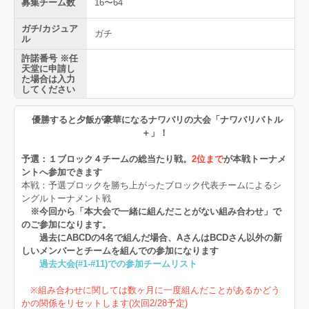
募集チーム数
16〜64
ガチ/カジュア
ガチ
ル
許諾番号 ※任
天堂に申請し
た場合は入力
してください
優勝すると夕飯が豪華になるナワバリの大会「ナワバリバトル
＋」！
予選：１ブロック４チームの総当たり戦。
2位まで
が本戦トーナメ
ントへ参加できます
本戦：予選ブロックを勝ち上がったブロック代表チームによるシ
ングルトーナメント戦
※今回から「本大会で一緒に組んだことがない組み合わせ」で
のご参加になります。
過去にABCDの4名で組んだ場合、AさんはBCDさん以外の新
しいメンバーとチームを組んでの参加になります
過去大会(#1-#11)での参加チームリスト
※組み合わせに関しては数ヶ月に一度組んだことがあるかどう
かの関係をリセットします(次回2/28予定)