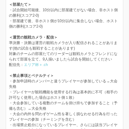
＜部屋たて＞
・試合開始可能後、10分以内に部屋建てがない場合、非ホスト側
の勝利(スコア2-0)
・部屋建て後、非ホスト側が10分以内に集合しない場合、ホスト
側の勝利(スコア2-0)
＜運営の観戦カメラ・配信＞
準決勝・決勝は運営の観戦カメラが入り配信されることがありま
す(他の試合も観戦することがあります)
対象のチームの部屋たてのリーダーは観戦カメラとフレンドにな
られて部屋を立て、9人揃いましたら試合を開始してください
配信先：
エリア杯＋.ch
＜禁止事項とペナルティ＞
・参加申請時のメンバーと違うプレイヤーが参加している→大会
失格
・プレイヤーが観戦機能を使用する行為は基本的に不可（相手の
許可なく使用した場合はホスト側１敗）
・大会参加している複数のチームを掛け持ちで参加すること（予
備も含む）→大会失格
・大会の内外を問わずゲーム性を著しく損なわせる行為を行った
プレイヤーの参加（チーミングを含む）
・出場禁止処分になっているプレイヤー、さらには該当プレイヤ