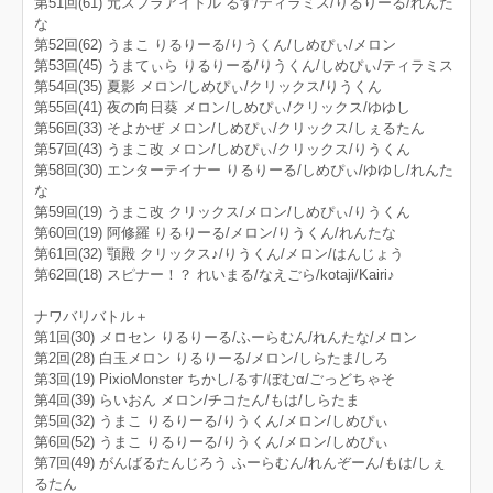
第51回(61) 元スプラアイドル るす/ティラミス/りるりーる/れんた
な
第52回(62) うまこ りるりーる/りうくん/しめぴぃ/メロン
第53回(45) うまてぃら りるりーる/りうくん/しめぴぃ/ティラミス
第54回(35) 夏影 メロン/しめぴぃ/クリックス/りうくん
第55回(41) 夜の向日葵 メロン/しめぴぃ/クリックス/ゆゆし
第56回(33) そよかぜ メロン/しめぴぃ/クリックス/しぇるたん
第57回(43) うまこ改 メロン/しめぴぃ/クリックス/りうくん
第58回(30) エンターテイナー りるりーる/しめぴぃ/ゆゆし/れんた
な
第59回(19) うまこ改 クリックス/メロン/しめぴぃ/りうくん
第60回(19) 阿修羅 りるりーる/メロン/りうくん/れんたな
第61回(32) 顎殿 クリックス♪/りうくん/メロン/はんじょう
第62回(18) スピナー！？ れいまる/なえごら/kotaji/Kairi♪
ナワバリバトル＋
第1回(30) メロセン りるりーる/ふーらむん/れんたな/メロン
第2回(28) 白玉メロン りるりーる/メロン/しらたま/しろ
第3回(19) PixioMonster ちかし/るす/ぼむα/ごっどちゃそ
第4回(39) らいおん メロン/チコたん/もは/しらたま
第5回(32) うまこ りるりーる/りうくん/メロン/しめぴぃ
第6回(52) うまこ りるりーる/りうくん/メロン/しめぴぃ
第7回(49) がんばるたんじろう ふーらむん/れんぞーん/もは/しぇ
るたん