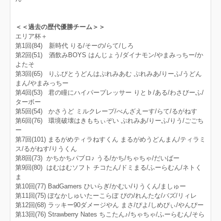
＜＜過去の歴代優勝チーム＞＞
エリア杯＋
第1回(84) 新時代 りる/そーの/らて/しろ
第2回(51) 酒飲みBOYS はんじょう/ダイナモン/やまみっちー/か
よたそ
第3回(65) りふぴとうどんはぷれみあむ ぷれみあ/りーふ/うどん
まん/やまみっちー
第4回(53) 君の瞳にハイパープレッサー りと♭/ある/わさびーふ/
ターボー
第5回(54) かさうど ミルクレープ/べんざえーす/らて/るがねす
第6回(76) 環境破壊はきもちぃぞい ぷれみあ/りーふ/りう/ごごち
ー
第7回(101) まるがめティラねすくん まるがめうどんまん/ティラミ
ス/るがねす/りうくん
第8回(73) かちかちパブロ♪ うる/かち/ちゃちゃ/だいばー
第9回(80) はむはむソフト チコたん/ドミまる/ふーらむん/ネトく
ま
第10回(77) BadGamers ひいらぎ/かむい/りうくん/ましゅー
第11回(75) ぽなかしゅいたーこらぼ ぴの/れんたな/バズ/リィレ
第12回(68) ラッキー90ダメージやん まさ/ぴよ/しめぴぃ/やんぴー
第13回(76) Strawberry Nates ちこたん♪/ちゃちゃ/ふーらむん/そら