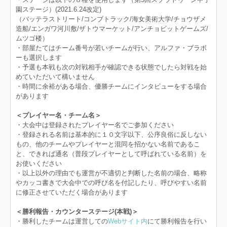
園ステージ）(2021.6.24改定)
（バッテラストリート/コンブトラック/海女美術大学/チョウザメ
造船/エンガワ河川敷/ザトウマーケット/アンチョビットゲームズ/
ムツゴ楼）
・部屋たてはチーム番号が若いチームが行い、アルファ・ブラボ
ーも選択します
・予選も本戦も次の対戦相手が確認できる状態でしたら対戦を始
めていただいて構いません
・時間に余裕がある場合、優勝チームにインタビューをする場合
があります
＜プレイヤー名・チーム名＞
・大会中は登録されたプレイヤー名でご参加ください
・登録される名前は基本的に１０文字以下、公序良俗に反しない
もの、他のチームやプレイヤーと混同を招かない名前であるこ
と、できれば通名（普段プレイヤーとして呼ばれている名前）を
お使いください
・以上以外の理由でも運営が不適切と判断した名前の場合、略称
やカッコ書きで大会中での呼び名を付記したり、呼びやすい名前
に修正させていただく場合があります
＜勝利報告・カウンターステージ(本戦)＞
・勝利したチームは運営しての
Webサイト内
にて勝利報告を行い