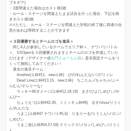
ブキギア)
・2度間違えた場合はホスト側1敗
・ルール・ステージを間違えたまま試合を行った場合、下記を除
きホスト側1敗
※※ただし、ルール・ステージを間違えた対戦の終了後に両者の合
意があれば再戦することができます
＜３回優勝するとチームロゴを進呈＞
同じ4人が参加しているチームでエリア杯＋、ナワバリバトル
＋、SSOpenを３回優勝されますとチームのロゴを作成していた
だけます（デザイナー@
左門さぁーもん様
）是非固定チームをつ
くって挑戦してみてください！
過去の進呈チーム：
Another(エ杯#11、newエ杯) ぴの/れんたな/バズ/リィレ
Dead Line(エ杯#13,15、newエ杯) ちこたん♪/ちゃちゃ/ふー
らむん/そらりーな♪
ラッキー90ダメージ(エ杯#12,18,19) まさ/ぴよ/しめぴぃ/や
んぴー
ちょうえつ(エ杯#42,45、ミミッキュ杯#8) るす/shou/りうく
ん/れんたな
うまこ(エ杯#47 ナワバト#5,6) りるりーる/りうくん/メロン/
しめぴぃ
うまこ改(エ杯#54,57,59) クリックス/メロン/しめぴぃ/りうく
ん