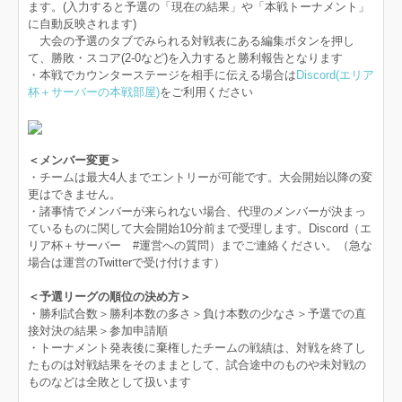
ます。(入力すると予選の「現在の結果」や「本戦トーナメント」
に自動反映されます)
大会の予選のタブでみられる対戦表にある編集ボタンを押し
て、勝敗・スコア(2-0など)を入力すると勝利報告となります
・本戦でカウンターステージを相手に伝える場合は
Discord(エリア
杯＋サーバーの本戦部屋)
をご利用ください
＜メンバー変更＞
・チームは最大4人までエントリーが可能です。大会開始以降の変
更はできません。
・諸事情でメンバーが来られない場合、代理のメンバーが決まっ
ているものに関して大会開始10分前まで受理します。Discord（エ
リア杯＋サーバー #運営への質問）までご連絡ください。（急な
場合は運営のTwitterで受け付けます）
＜予選リーグの順位の決め方＞
・勝利試合数＞勝利本数の多さ＞負け本数の少なさ＞予選での直
接対決の結果＞参加申請順
・トーナメント発表後に棄権したチームの戦績は、対戦を終了し
たものは対戦結果をそのままとして、試合途中のものや未対戦の
ものなどは全敗として扱います