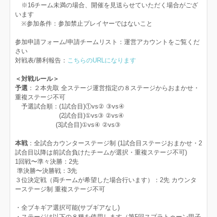
※16チーム未満の場合、開催を見送らせていただく場合がござ
います
※参加条件：参加禁止プレイヤーではないこと
参加申請フォーム/申請チームリスト：運営アカウントをご覧くだ
さい
対戦表/勝利報告：
こちらのURLになります
＜対戦ルール＞
予選
：２本先取 全ステージ運営指定の８ステージからおまかせ・
重複ステージ不可
予選試合順：(1試合目)①vs② ③vs④
(2試合目)①vs③ ②vs④
(3試合目)①vs④ ②vs③
本戦
：全試合カウンターステージ制 (1試合目ステージおまかせ・2
試合目以降は前試合負けたチームが選択・重複ステージ不可)
1回戦〜準々決勝：2先
準決勝〜決勝戦：3先
３位決定戦（両チームが希望した場合行います）：2先 カウンタ
ーステージ制 重複ステージ不可
・全ブキギア選択可能(サブギアなし)
・ステージは以下の８種を使用します（第5回スプラトゥーン甲子