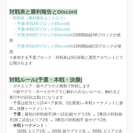
対戦表と勝利報告とDiscord
・対戦表（勝利報告もこちらで）
・予選/本戦ABブロック(Discord)
・予選/本戦CDブロック(Discord)
・予選/本戦EFブロック(Discord)
※21時開始組ABブロックが使
用
・予選/本戦GHブロック(Discord)
※21時開始組CDブロックが使
用
※参加する予選ブロック・対戦表は9日深夜に運営アカウントにて
公開されます
対戦ルール(予選・本戦・決勝)
・ガチエリア・姫ヤグラの２種類で対戦します
※姫ヤグラ：ボーイがヤグラに触れられないルール。触れると
進行中の試合は負けになります
・予選は総当たり(3-4ペア参加。2位通過)→本戦トーナメントに参
加→決勝トーナメントへ
・
予選：
最初の対戦相手(第一試合)姫ヤグラ2先 → 2番目の対戦相
手(第二試合)エリア2先 → 3番目の対戦相手 姫ヤグラ2先
・
本戦トーナメント：
1回戦 エリア2先 → 2回戦 姫ヤグラ２先 → 3回戦 エリア２先