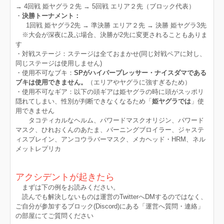
→ 4回戦 姫ヤグラ２先 → 5回戦 エリア２先（ブロック代表）
・
決勝トーナメント：
1回戦 姫ヤグラ2先 → 準決勝 エリア２先 → 決勝 姫ヤグラ3先
※大会が深夜に及ぶ場合、決勝が2先に変更されることもありま
す
・対戦ステージ：​ステージは全ておまかせ(同じ対戦ペアに対し、
同じステージは使用しません)
・使用不可なブキ：
SPがハイパープレッサー・ナイスダマである
ブキは使用できません。
（エリアやヤグラに強すぎるため）
・使用不可なギア：以下の頭ギアは姫ヤグラの時に頭がスッポリ
隠れてしまい、性別が判断できなくなるため「
姫ヤグラでは
」使
用できません
タコティカルなヘルム、パワードマスクオリジン、パワード
マスク、ひれおくんのあたま、バーニングブロイラー、ジャステ
ィスブレイン、アンコウラバーマスク、メカヘッド・HRM、ネル
メットレプリカ
アクシデントが起きたら
まずは下の例をお読みください。
読んでも解決しないものは運営のTwitterへDMするのではなく、
ご自分が参加するブロック(Discord)にある「運営へ質問・連絡」
の部屋にてご質問ください