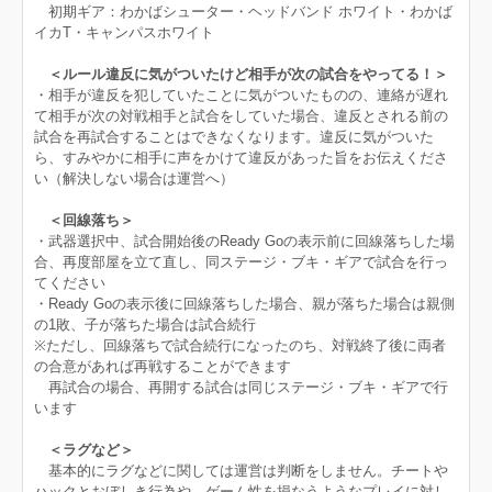
初期ギア：わかばシューター・ヘッドバンド ホワイト・わかば
イカT・キャンパスホワイト
＜ルール違反に気がついたけど相手が次の試合をやってる！＞
・相手が違反を犯していたことに気がついたものの、連絡が遅れ
て相手が次の対戦相手と試合をしていた場合、違反とされる前の
試合を再試合することはできなくなります。違反に気がついた
ら、すみやかに相手に声をかけて違反があった旨をお伝えくださ
い（解決しない場合は運営へ）
＜回線落ち＞
・武器選択中、試合開始後のReady Goの表示前に回線落ちした場
合、再度部屋を立て直し、同ステージ・ブキ・ギアで試合を行っ
てください
・Ready Goの表示後に回線落ちした場合、親が落ちた場合は親側
の1敗、子が落ちた場合は試合続行
※ただし、回線落ちで試合続行になったのち、対戦終了後に両者
の合意があれば再戦することができます
再試合の場合、再開する試合は同じステージ・ブキ・ギアで行
います
＜ラグなど＞
基本的にラグなどに関しては運営は判断をしません。チートや
ハックとおぼしき行為や、ゲーム性を損なうようなプレイに対し