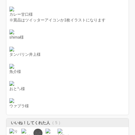
カレー甘口様
※賞品はツイッターアイコンか1枚イラストになります
shima様
タンバリン井上様
魚介様
おと㌧様
ウァプラ様
いいね！してくれた人
（ 5 ）