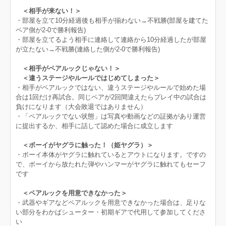
＜相手が来ない！＞
・部屋を立て10分経過後も相手が揃わない→不戦勝(部屋を建てた
ペア側が2-0で勝利報告)
・部屋を立てるよう相手に連絡して連絡から10分経過したが部屋
が立たない→不戦勝(連絡した側が2-0で勝利報告)
＜相手がペアルックじゃない！＞
＜違うステージやルールではじめてしまった＞
・相手がペアルックではない、違うステージやルールで始めた場
合は1回だけ再試合。同じペアが2回間違えたらプレイ中の試合は
負けになります（大会敗退ではありません）
・「ペアルックでない状態」は写真や動画などの証拠があり運営
に提出するか、相手に話して認めた場合に成立します
＜ボーイがヤグラに触った！（姫ヤグラ）＞
・ボーイ本体がヤグラに触れているとアウトになります。ですの
で、ボーイから放たれた弾やハンマーがヤグラに触れてもセーフ
です
＜ペアルックを用意できなかった＞
・武器やギアなどペアルックを用意できなかった場合は、足りな
い部分をわかばシューター・初期ギアで代用して参加してくださ
い