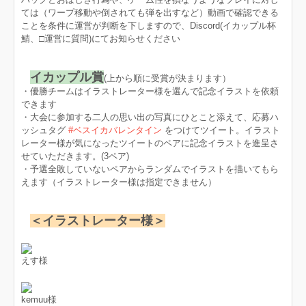
ては（ワープ移動や倒されても弾を出すなど）動画で確認できる
ことを条件に運営が判断を下しますので、Discord(イカップル杯
鯖、□運営に質問)にてお知らせください
イカップル賞
(上から順に受賞が決まります）
・優勝チームはイラストレーター様を選んで記念イラストを依頼
できます
・大会に参加する二人の思い出の写真にひとこと添えて、応募ハ
ッシュタグ
#ベスイカバレンタイン
をつけてツイート。イラスト
レーター様が気になったツイートのペアに記念イラストを進呈さ
せていただきます。(3ペア)
・予選全敗していないペアからランダムでイラストを描いてもら
えます（イラストレーター様は指定できません）
＜イラストレーター様＞
えす様
kemuu様