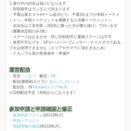
と進行中の試合は負けになります
・対戦相手はランダムで決まります
・予選は最大３〜4チーム総当たり。予選2位までが本戦トーナメ
ントへ。本戦トーナメントを優勝すると決勝トーナメントへ
・全試合は２本先取（2回先に勝った方が勝ち抜け）で行います
（優勝決定戦のみ3先）
・ステージはおまかせ・同じ対戦相手に重複ステージは不可
・使用不可なブキ：SPがハイパープレッサー・ナイスダマである
ブキは使用できません（エリアやヤグラに強すぎるため）
・イカップル賞の受賞条件：準備中
運営配信
・実況：
こなつ
解説：
Dif
・配信(兼観戦カメラ)：
あらごしだいこん
・配信先：📺
Youtube(エリア杯ch)
※21時配信予定（本戦からになります）
参加申請と申請確認と修正
・参加申請フォーム
(9日22時〆)
・申請ペアリスト
・登録情報の修正
(9日22時〆)