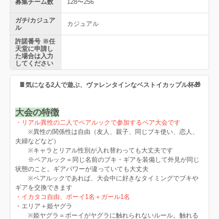
募集チーム数
128〜256
ガチ/カジュア
カジュアル
ル
許諾番号 ※任
天堂に申請し
た場合は入力
してください
🍫気になる2人で遊ぶ、ヴァレンタインなベストイカップル杯🎁
大会の特徴
・リアル異性の二人でペアルックで参加するペア大会です
※異性の関係性は自由（友人、親子、同じブキ使い、恋人、
夫婦などなど）
※キャラとリアル性別が入れ替わっても大丈夫です
※ペアルック＝同じ名前のブキ・ギアを装備して外見が同じ
状態のこと。ギアパワーが違っていても大丈夫
※ペアルックであれば、大会中に好きなタイミングでブキや
ギアを交換できます
・イカタコ自由、ボーイ1名＋ガール1名
・エリア＋姫ヤグラ
※姫ヤグラ＝ボーイがヤグラに触れられないルール。触れる