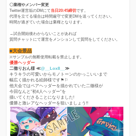
〇棄権やメンバー変更
Twitter運営垢のDMにて
当日20:45締切
です。
代理を立てる場合は時間厳守で変更DMを送ってください。
時間が過ぎていた場合は棄権となります。
→試合開始後わからないことがあれば
質問チャットにて運営をメンションして質問をしてください。
■大会景品
※サンプルの無断使用転載を禁止します。
優勝ヘッダー
二徹りおん様
≪
@__Lox8__
≫
キラキラの可愛いからモノトーンのかっこいいまで
幅広く描かれる絵師様です⚑︎⚐︎
他大会ではペアヘッダーを描かれていた二徹様が
今回なんと”初4人ヘッダー”を
描いてくださることになりました!
優勝と激レアなヘッダーを狙いましょう!!