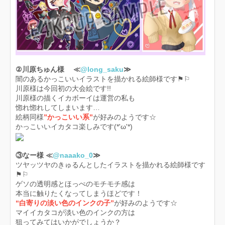
②川原ちゅん様 ≪
@long_saku
≫
闇のあるかっこいいイラストを描かれる絵師様です⚑︎⚐︎
川原様は今回初の大会絵です!!
川原様の描くイカボーイは運営の私も
惚れ惚れしてしまいます…
絵柄同様
”かっこいい系”
が好みのようです☆
かっこいいイカタコ楽しみです(*'ω'*)
③なー様 ≪
@naaako_0
≫
ツヤッツヤのきゅるんとしたイラストを描かれる絵師様です
⚑︎⚐︎
ゲソの透明感とほっぺのモチモチ感は
本当に触りたくなってしまうほどです！
“白寄りの淡い色のインクの子”
が好みのようです☆
マイイカタコが淡い色のインクの方は
狙ってみてはいかがでしょうか？