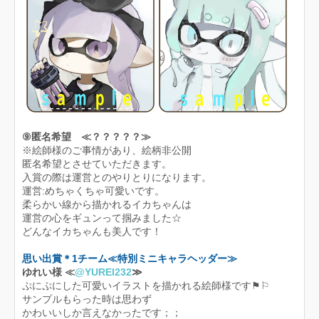
⑨匿名希望 ≪？？？？？≫
※絵師様のご事情があり、絵柄非公開
匿名希望とさせていただきます。
入賞の際は運営とのやりとりになります。
運営:めちゃくちゃ可愛いです。
柔らかい線から描かれるイカちゃんは
運営の心をギュンって掴みました☆
どんなイカちゃんも美人です！
思い出賞＊1チーム≪特別ミニキャラヘッダー≫
ゆれい様 ≪
@YUREI232
≫
ぷにぷにした可愛いイラストを描かれる絵師様です⚑︎⚐︎
サンプルもらった時は思わず
かわいいしか言えなかったです；；