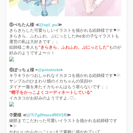
⑤ぺちたん様 ≪
@spl_pu
≫
きらきらした可愛らしいイラストを描かれる絵師様です⚑︎⚐︎
きらきら、ふわふわ、ぷにっとしたthe女の子なイラストも
運営の私は大好きです；；
絵師様ご本人も
”きらきら、ふわふわ、ぷにっとした”
ものが
好みのようですよ〜☆！
⑥ぽっちぇ様 «
@pntstroki
»
キラキラかつおしゃれなイカタコを描かれる絵師様です⚑︎⚐︎
サンプルのひまわり畑のイカちゃんの笑顔や
ダイナー服を来たイカちゃんはもう堪らないです；；
"帽子をかっこよくコーディネートしている"
イカタコがお好みのようですよ⸜♡⸝‍
⑦愛様 ≪
@Tr7g0fmcciR0V1R
≫
細部までこだわった可愛いイラストを描かれる絵師様です
⚑︎⚐︎
かわいいからかっこいいまで素敵に描かれていて