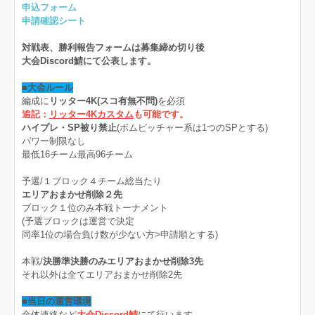
申込フォーム
申請確認シート
対戦表、勝利報告フォームは募集締め切り後
大会Discord鯖にて公表します。
■大会ルール
編成に
リッター4K(スコ有無不問)
を必須
追記：
リッター4Kカスタム
も可能です。
ハイプレ・SP被り禁止
(ボムピッチャー系は1つのSPとする)
パワー制限なし
最低16チーム最高96チーム
予選/１ブロック４チーム総当たり
エリアおまかせ削除２先
ブロック１位のみ本戦トーナメント
(予選ブロックは運営で決定
同率1位の場合負け数が少ない方>申請順とする)
本戦/
決勝準決勝のみエリアおまかせ削除3先
それ以外は全てエリアおまかせ削除2先
■当日の運営環境
全体連絡など
大会Discord鯖
にて行います。