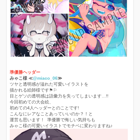
準優勝ヘッダー
みゃこ様 ≪
@miaco_06
≫
ツヤと透明感が溢れた可愛いイラストを
描かれる絵師様です⚑︎⚐︎
目とゲソの透明感は語彙力を失ってしまいます…!!
今回初めての大会絵、
初めての4人ヘッダーとのことです!
こんなにレアなことあっていいのか？！と
運営も思います！ 準優勝で悔しい気持ちも
みゃこ様の可愛いイラストでモチベに変わりますね♪