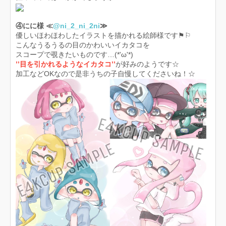
④にに様 ≪
@ni_2_ni_2ni
≫
優しいほわほわしたイラストを描かれる絵師様です⚑︎⚐︎
こんなうるうるの目のかわいいイカタコを
スコープで覗きたいものです…(*'ω'*)
’’目を引かれるようなイカタコ’’
が好みのようです☆
加工などOKなので是非うちの子自慢してくださいね！☆