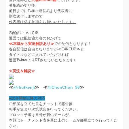
募集締め切り後、
前日までにTwitter運営垢より代表者に
順次送付しますので
代表者は必ず参加をお願いいたします。
※配信について※
運営では配信協力者のおかげで
≪本戦から実況解説あり≫
での配信となります！
各自配信は自由となりますが≪E4KCUP≫と
タイトルなどに入れていただければ
運営TwitterよりRTさせていただきます♪
☆実況＆解説☆
≪
@rhutkenji
≫ ≪
@ChonChon_96
≫
■試合開始以降の対応
〇部屋を立てた旨をチャットで報告後
相手が集まり次第試合を行ってください。
ブロック予選は番号が若いチームが、
本戦はトーナメント表を基に上のチームが部屋立てを行ってくだ
さい。