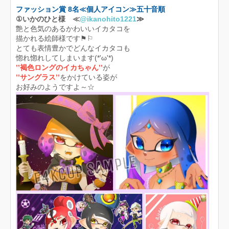
ファッション賞 8名≪個人アイコン≫五十音順
①いかのひと様 ≪
@ikanohito1221
≫
艶と色気のあるかわいいイカタコを
描かれる絵師様です⚑︎⚐︎
とても表情豊かでどんなイカタコも
惚れ惚れしてしまいます(*'ω'*)
’’褐色ロングのイカちゃん’’
が
’’サングラス’’
をかけている姿が
お好みのようですよ～☆