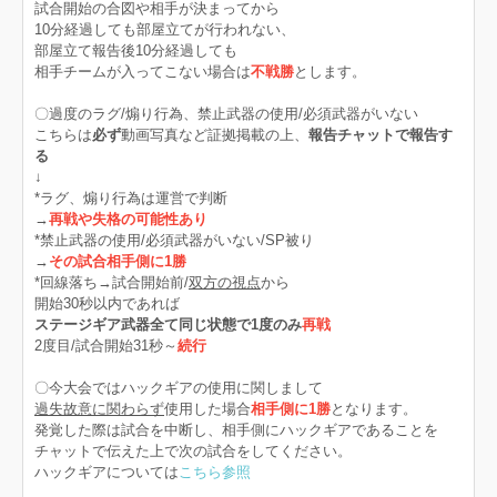
試合開始の合図や相手が決まってから
10分経過しても部屋立てが行われない、
部屋立て報告後10分経過しても
相手チームが入ってこない場合は
不戦勝
とします。
〇過度のラグ/煽り行為、禁止武器の使用/必須武器がいない
こちらは
必ず
動画写真など証拠掲載の上、
報告チャットで報告す
る
↓
*ラグ、煽り行為は運営で判断
→
再戦や失格の可能性あり
*禁止武器の使用/必須武器がいない/SP被り
→
その試合相手側に1勝
*回線落ち→試合開始前/
双方の視点
から
開始30秒以内であれば
ステージギア武器全て同じ状態で1度のみ
再戦
2度目/試合開始31秒～
続行
〇今大会ではハックギアの使用に関しまして
過失故意に関わらず
使用した場合
相手側に1勝
となります。
発覚した際は試合を中断し、相手側にハックギアであることを
チャットで伝えた上で次の試合をしてください。
ハックギアについては
こちら参照