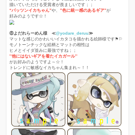
描いていただける受賞者が羨ましいです；；
“パッツンイカちゃん”
や、
”色に統一感のあるギア”
が
好みのようです☆！
⑧よだれらーめん様 ≪
@yodare_deruu
≫
マットな感じのかわいいイカタコを描かれる絵師様です⚑︎⚐︎
モノトーンチックな絵柄とマットの相性は
ヒメとイイダ並みに最強ですね；；
’’他にはないギアを着たイカガール’’
がお好みのようですよ～☆！
トレンドに敏感なイカちゃん集まれ～！！