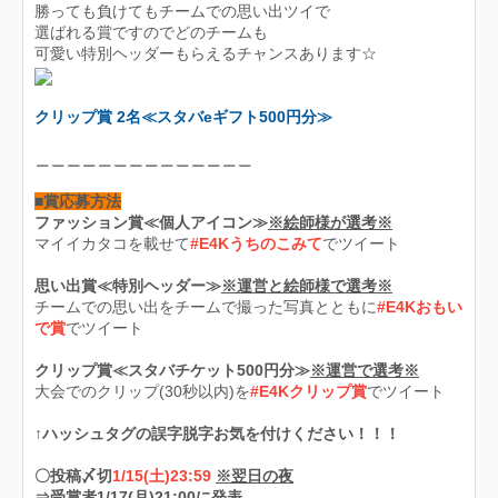
勝っても負けてもチームでの思い出ツイで
選ばれる賞ですのでどのチームも
可愛い特別ヘッダーもらえるチャンスあります☆
クリップ賞 2名≪スタバeギフト500円分≫
＿＿＿＿＿＿＿＿＿＿＿＿＿＿
■賞応募方法
ファッション賞≪個人アイコン≫
※絵師様が選考※
マイイカタコを載せて
#E4Kうちのこみて
でツイート
思い出賞≪特別ヘッダー≫
※運営と絵師様で選考※
チームでの思い出をチームで撮った写真とともに
#E4Kおもい
で賞
でツイート
クリップ賞≪スタバチケット500円分≫
※運営で選考※
大会でのクリップ(30秒以内)を
#E4Kクリップ賞
でツイート
↑ハッシュタグの誤字脱字お気を付けください！！！
〇投稿〆切
1/15(土)23:59
※翌日の夜
⇒受賞者1/17(月)21:00に発表