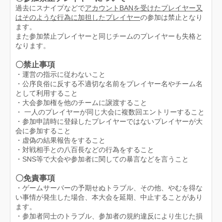
過去にスナイプなどで
アカウントBANを受けたプレイヤー又
はそのような行為に加担したプレイヤー
の参加は禁止となり
ます。
また参加禁止プレイヤーと同じチームのプレイヤーも失格と
なります。
〇禁止事項
・運営の指示に従わないこと
・公序良俗に反する不適切な名前をプレイヤー名やチーム名
として利用すること
・大会参加権を他のチームに譲渡すること
・ 一人のプレイヤーが同じ大会に複数回エントリーすること
・参加申請時に登録したプレイヤーではないプレイヤーが大
会に参加すること
・虚偽の結果報告をすること
・対戦相手との八百長などの行為をすること
・SNS等で大会や参加者に関しての暴言などを言うこと
〇免責事項
・ゲームサーバーの予期せぬトラブル、その他、やむを得な
い事情が発生した場合、本大会を延期、中止することがあり
ます。
・参加者同士のトラブル、参加者の規約違反により生じた損