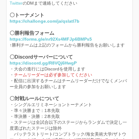
Twitter
のDMまで連絡してください
〇トーナメント
https://challonge.com/ja/qslatl7b
〇勝利報告フォーム
https://forms.gle/nr92Xs4MFJp6BMPs5
↑勝利チームは上記のフォームから勝利報告をお願いします
〇Discordサーバーについて
https://discord.gg/R8VQj6HwgP
・大会の進行にはDiscordを使用します
・
チームリーダーは必ず参加してください
・配信に出演するチームはチームリーダーだけでなくメンバ
ー全員の参加をお願いします
〇対戦ルールについて
・シングルエリミネーショントーナメント
・準々決勝まで：1本先取
・準決勝・決勝：2本先取
・ステージは全試合以下のステージからランダムで決定し一
度選ばれたステージは除外
バッテラストリート/コンブトラック/海女美術大学/ザトウ