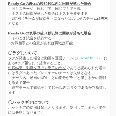
Ready Goの表示の後30秒以内に回線が落ちた場合
・同じステージ、同じギア、同じブキで再戦
・ホストの回線が落ちた場合はホストを変更する
・2度同じチームが回線落ちになった場合はそのチームは失格
となる
Ready Goの表示の後31秒以降に回線が落ちた場合
・そのまま試合を続行する
※対戦相手との合意があれば再戦は可能
〇ラグについて
ラグが発生した場合は動画を運営チームに
Discordサーバー
に
ある#ラグ報告にて提出すること。
対戦結果に影響を及ぼす重度のラグ
であると認められた場合
にはラグのあったプレイヤーのチームは失格となる。
・チーム名、動画のURL、どの部分がラグと感じるかの説明
を添えて報告
・運営チームで確認をして10分以内にラグであるか判断致し
ます
〇ハックギアについて
ハックギアの使用は禁止となります。使用してしまった場合
には失格となります。