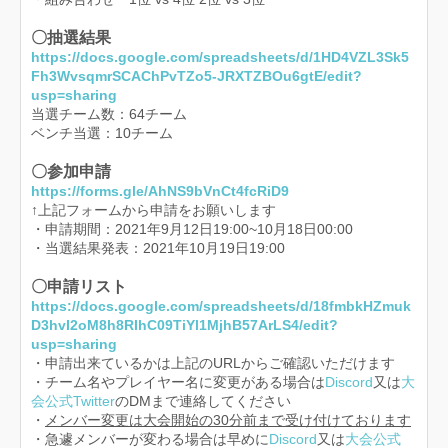
〇抽選結果
https://docs.google.com/spreadsheets/d/1HD4VZL3Sk5
Fh3WvsqmrSCAChPvTZo5-JRXTZBOu6gtE/edit?
usp=sharing
当選チーム数：64チーム
ベンチ当選：10チーム
〇参加申請
https://forms.gle/AhNS9bVnCt4fcRiD9
↑上記フォームから申請をお願いします
・申請期間：2021年9月12日19:00~10月18日00:00
・当選結果発表：2021年10月19日19:00
〇申請リスト
https://docs.google.com/spreadsheets/d/18fmbkHZmuk
D3hvI2oM8h8RIhC09TiYl1MjhB57ArLS4/edit?
usp=sharing
・申請出来ているかは上記のURLからご確認いただけます
・チーム名やプレイヤー名に変更がある場合は
Discord
又は
大
会公式Twitter
のDMまで連絡してください
・
メンバー変更は大会開始の30分前まで受け付けております
・急遽メンバーが変わる場合は早めに
Discord
又は
大会公式