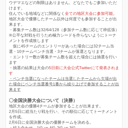
ウデマエなどの制限はありません。どなたでもご参加いただ
けます。
住んでいる地域などに関係なく
全ての地区大会に参加可能
。
地区大会で優勝したチーム以外は何度でも参加することが出
来ます。
・募集チーム数は32/64/128（参加チーム数に応じて枠拡張）
※公平な対戦を行うため極力シードを作らないようにトーナ
メントを作成致します
仮に45チームのエントリーがあった場合には32チーム当
選・10チームベンチ当選・3チームが落選となります。
・エントリー数が募集チーム数を超えた場合には抽選を行い
ます
・抽選の結果は大会の
5日前に
大会公式Twitter
にて発表されま
す
・ベンチ当選になったチームは当選したチームから欠場が出
た場合にベンチ当選番号1番から繰り上げで参加することが出
来ます
〇全国決勝大会について（決勝）
地区大会の優勝4チームが参加することが出来ます。
2月5日に総当たり戦を行い、その順位に応じてトーナメント
を作成。
2月6日に全国決勝大会の優勝チームを決める。
・組み合わせ 1位 vs 4位 2位 vs 3位