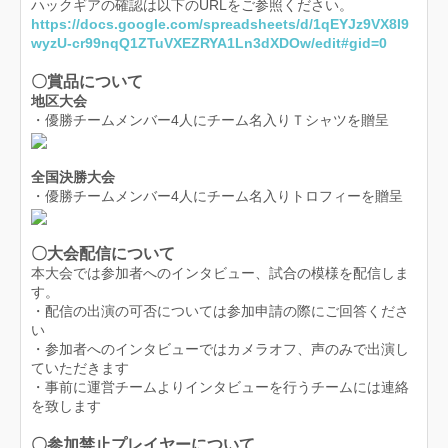
ハックギアの確認は以下のURLをご参照ください。
https://docs.google.com/spreadsheets/d/1qEYJz9VX8I9
wyzU-cr99nqQ1ZTuVXEZRYA1Ln3dXDOw/edit#gid=0
〇
賞品について
地区大会
・優勝チームメンバー4人にチーム名入りＴシャツを贈呈
全国決勝大会
・優勝チームメンバー4人にチーム名入りトロフィーを贈呈
〇大会配信について
本大会では参加者へのインタビュー、試合の模様を配信しま
す。
・配信の出演の可否については参加申請の際にご回答くださ
い
・参加者へのインタビューではカメラオフ、声のみで出演し
ていただきます
・事前に運営チームよりインタビューを行うチームには連絡
を致します
〇参加禁止プレイヤーについて