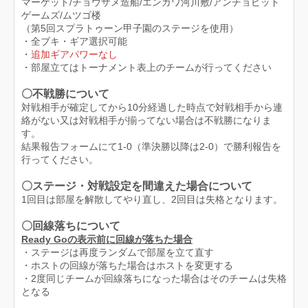
マーケット/チョウザメ造船/エンガワ河川敷/アンチョビット
ゲームズ/ムツゴ楼
（第5回スプラトゥーン甲子園のステージを使用）
・全ブキ・ギア選択可能
・
追加ギアパワーなし
・部屋立てはトーナメント表上のチームが行ってください
〇不戦勝について
対戦相手が確定してから10分経過した時点で対戦相手から連
絡がない又は対戦相手が揃ってない場合は不戦勝になりま
す。
結果報告フォームにて1‐0（準決勝以降は2-0）で勝利報告を
行ってください。
〇ステージ・対戦設定を間違えた場合について
1回目は部屋を解散してやり直し、2回目は失格となります。
〇回線落ちについて
Ready Goの表示前に回線が落ちた場合
・ステージは再度ランダムで部屋を立て直す
・ホストの回線が落ちた場合はホストを変更する
・2度同じチームが回線落ちになった場合はそのチームは失格
となる