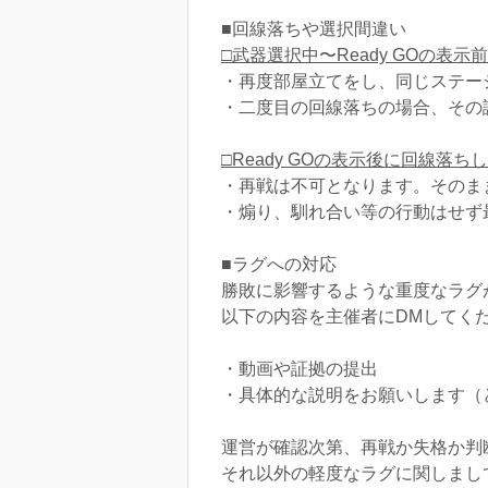
■回線落ちや選択間違い
□武器選択中〜Ready GOの表
・再度部屋立てをし、同じステー
・二度目の回線落ちの場合、その
□Ready GOの表示後に回線落ち
・再戦は不可となります。そのま
・煽り、馴れ合い等の行動はせず
■ラグへの対応
勝敗に影響するような重度なラグ
以下の内容を主催者にDMしてく
・動画や証拠の提出
・具体的な説明をお願いします（
運営が確認次第、再戦か失格か判
それ以外の軽度なラグに関しまし