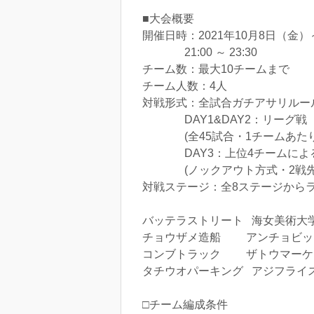
■大会概要
開催日時：2021年10月8日（金）
21:00 ～ 23:30
チーム数：最大10チームまで
チーム人数：4人
対戦形式：全試合ガチアサリルー
DAY1&DAY2：リーグ戦
(全45試合・1チームあたり
DAY3：上位4チームによる
(ノックアウト方式・2戦先
対戦ステージ：全8ステージから
バッテラストリート 海女美術大
チョウザメ造船 アンチョビッ
コンブトラック ザトウマーケ
タチウオパーキング アジフライ
□チーム編成条件