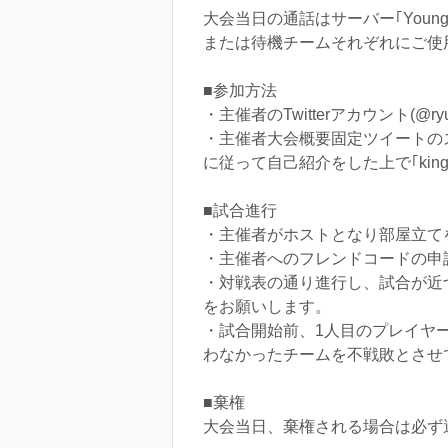
大会当日の通話はサーバー｢Young
または待機チームそれぞれにご使
■参加方法
・主催者のTwitterアカウント(@r
・主催者大会概要固定ツイートの
に従って自己紹介をした上で｢kin
■試合進行
・主催者がホストとなり部屋立て
・主催者へのフレンドコードの申請
・対戦表の通り進行し、試合が近
をお願いします。
・試合開始前、1人目のプレイヤ
わなかったチームを不戦敗とさせ
■棄権
大会当日、棄権される場合は必ず