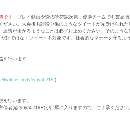
禁です。
プレイ動画やSNS等確認次第、優勝チームでも賞品
ください。大会後も誹謗中傷のようなツイートが見受けられた
、迷惑が掛かるようなことは必ずお止めください。そのような
りだけではなくツイートも対象です。社会的なマナーを守るよ
信を行います。
。
s://twitcasting.tv/ryuya0218r
)
説を行います。
者(@ryuya0218R)が部屋に入りますので、ご了承ください