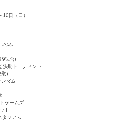
～10日（日）
ルのみ
9試合)
決勝トーナメント
取)
ランダム
学
トゲームズ
ット
スタジアム