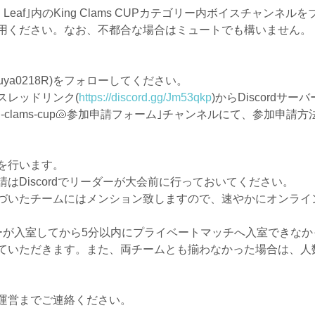
 Leaf｣内のKing Clams CUPカテゴリー内ボイスチャン
用ください。なお、不都合な場合はミュートでも構いません。
yuya0218R)をフォローしてください。
スレッドリンク(
https://discord.gg/Jm53qkp
)からDiscordサーバ
g-clams-cup🐚参加申請フォーム｣チャンネルにて、参加申
を行います。
はDiscordでリーダーが大会前に行っておいてください。
づいたチームにはメンション致しますので、速やかにオンライ
ーが入室してから5分以内にプライベートマッチへ入室できな
ていただきます。また、両チームとも揃わなかった場合は、人
運営までご連絡ください。