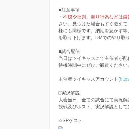
■注意事項
・
不穏や批判、煽り行為などは厳
さい。見つけた場合もすぐ教えて
様にも同様です。納期を急かす等
を取り下げます。DMでのやり取
■試合配信
当日はツイキャスにて主催者が配
待機時間中にぜひご観賞ください
主催者ツイキャスアカウント(
http
□実況解説
大会当日、全ての試合にて実況解
観戦及びホスト、実況解説として主催
☆SPゲスト