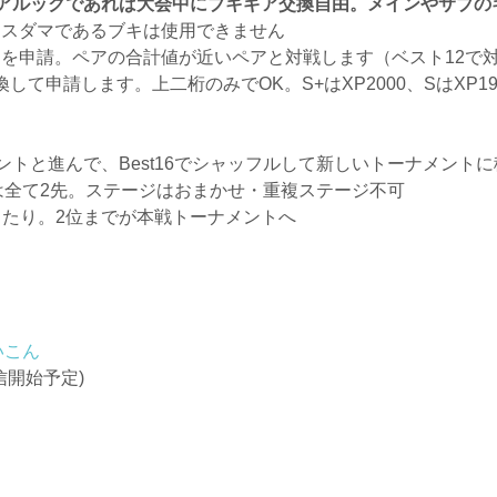
アルックであれば大会中にブキギア交換自由。メインやサブの
イスダマであるブキは使用できません
Pを申請。ペアの合計値が近いペアと対戦します（ベスト12で
申請します。上二桁のみでOK。S+はXP2000、SはXP1900
トと進んで、Best16でシャッフルして新しいトーナメント
は全て2先。ステージはおまかせ・重複ステージ不可
当たり。2位までが本戦トーナメントへ
いこん
信開始予定)