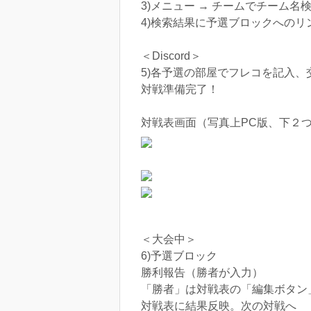
3)メニュー → チームでチーム名
4)検索結果に予選ブロックへのリ
＜Discord＞
5)各予選の部屋でフレコを記入、
対戦準備完了！
対戦表画面（写真上PC版、下２
＜大会中＞
6)予選ブロック
勝利報告（勝者が入力）
「勝者」は対戦表の「編集ボタン
対戦表に結果反映。次の対戦へ