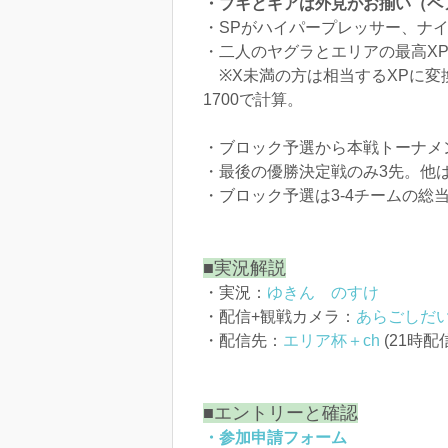
・ブキとギアは外見がお揃い（ペ
・SPがハイパープレッサー、ナ
・二人のヤグラとエリアの最高X
※X未満の方は相当するXPに変換して
1700で計算。
・ブロック予選から本戦トーナメン
・最後の優勝決定戦のみ3先。他
・ブロック予選は3-4チームの総
■実況解説
・実況：
ゆきん
のすけ
・配信+観戦カメラ：
あらごしだ
・配信先：
エリア杯＋ch
(21時配
■エントリーと確認
・参加申請フォーム