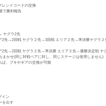
フレンドコードの交換
屋で勝利報告
→ ヤグラ2先
2先→2回戦 ヤグラ２先→3回戦 エリア２先→準決勝ヤグラ２先
2先→2回戦 ヤグラ２先→準決勝 エリア２先→優勝決定戦 ヤ
おまかせ(同じ対戦ペアに対し、同じステージは使用しません)
れば、ブキやギアの交換が可能
ログイン
ーを出す