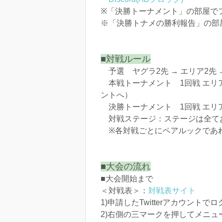
※「決勝トーナメント」の部屋で
※「決勝トナメの勝利報告」の部
■対戦ルール
予選 ヤグラ2先 → エリア2先 
本戦トーナメント 1回戦 エリア
ントへ）
決勝トーナメント 1回戦 エリア
対戦ステージ：​ステージは全て
※各対戦ごとにペアルックであ
■大会の流れ
■大会開始まで
＜対戦表＞：
対戦表サイト
1)申請したTwitterアカウントで
2)右側の三マークを押してメニュ