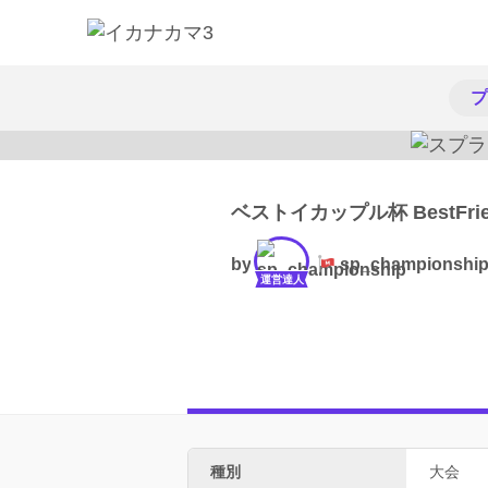
プ
ベストイカップル杯 BestFrien
by
sp_championshi
運営達人
種別
大会