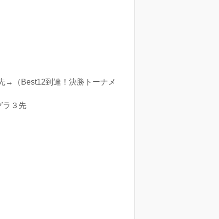
→（Best12到達！決勝トーナメ
グラ３先