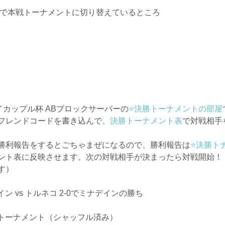
版で本戦トーナメントに切り替えているところ
のイカップル杯 ABブロックサーバーの
⭐️決勝トーナメントの部屋
フレンドコードを書き込んで、
決勝トーナメント表
で対戦相手
勝利報告をするとごちゃまぜになるので、勝利報告は
⭐️決勝
ント表に反映させます。次の対戦相手が決まったら対戦開始！
す）
 vs トルネコ 2-0でミナデインの勝ち
 決勝トーナメント（シャッフル済み）