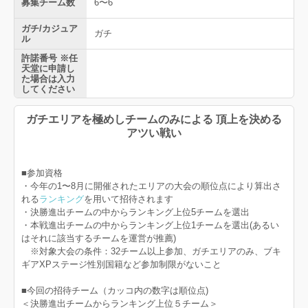
募集チーム数
6〜6
ガチ/カジュア
ガチ
ル
許諾番号 ※任
天堂に申請し
た場合は入力
してください
ガチエリアを極めしチームのみによる 頂上を決める
アツい戦い
■参加資格
・今年の1〜8月に開催されたエリアの大会の順位点により算出さ
れる
ランキング
を用いて招待されます
・決勝進出チームの中からランキング上位5チームを選出
・本戦進出チームの中からランキング上位1チームを選出(あるい
はそれに該当するチームを運営が推薦)
※対象大会の条件：32チーム以上参加、ガチエリアのみ、ブキ
ギアXPステージ性別国籍など参加制限がないこと
■今回の招待チーム（カッコ内の数字は順位点)
＜決勝進出チームからランキング上位５チーム＞