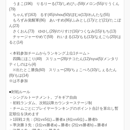
うまこ(196) りるりーる(73)/しめぴぃ(59)/メロン(55)/りうくん
(79)
ちゃんず(163) るす(45)/shou(50)/ぼむα(13)/れんたな(55)
もろずみ覚醒軍(86) あいすめ(86)/ふみとし(17)/とど(21)/たこぼ
ん(23)
さくおん(73) ゆゆし(29)/のりすけ(16)/つくなみ(15)/もち(13)
チャージャーやめて(59) れいまる(12)/もも(13)/なえごら(20)/は
ると(14)
＜本戦参加チームからランキング上位1チーム＞
四隅にほこり(49) スリュー(28)/チコたん(12)/syui(5)/メンタリ
ティしのはら(4)
※出たとこ勝負(60) スリュー(28)/ちょこぺろ(10)/しぇるたん
(8)/もは(14)
※は不参加
■対戦ルール
・シングルトーナメント。ブキギア自由
・初戦ランダム、次戦以降カウンターステージ制
・チームごとにプレイヤーランキングのポイント合計を算出し暫
定順位を決めます
＞1回戦２先：(3位vs5位)→勝者a (4位vs6位)→勝者b
＞準決勝３先：(1位vs勝者a)→勝者c (2位vs勝者b)→勝者d