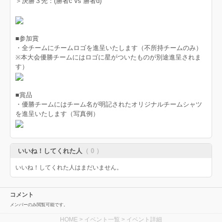
＞決勝３先：(勝者c vs 勝者d)
■参加賞
・全チームにチームロゴを進呈いたします（不所持チームのみ）
※本大会優勝チームにはロゴに星がついたものが別途進呈されま
す）
■賞品
・優勝チームにはチーム名が明記されたオリジナルチームシャツ
を進呈いたします（写真例）
いいね！してくれた人
（ 0 ）
いいね！してくれた人はまだいません。
コメント
メンバーのみ閲覧可能です。
HOME
>
イベント一覧
> イベント詳細