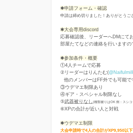
✱申請フォーム・確認
申請は締め切りました！ありがとうございま
✱大会専用discord
応募確認後、リーダーへDMにて
部屋たてなどの連絡を行いますの
✱参加条件・概要
①4人チームで応募
②リーダーはりんたむ(
@Naifulmil
他のメンバーはFF外でも可能で
③ウデマエ制限あり
④ギア・スペシャル制限なし
⑤
武器被りなし
(種類被りはOK 例：スシコ
⑥XPの合計が近い人と対戦
✱ウデマエ制限
大会申請時で4人の合計がXP9,950
以下