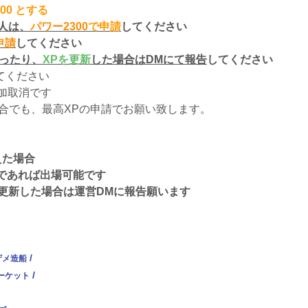
900 とする
る人は、
パワー2300
で申請
してください
申請
してください
ったり、
XPを更新
した場合はDMにて報告
してください
てください
加取消です
場合でも、最高XPの申請でお願い致します。
えた場合
内であれば出場可能です
更新した場合は運営DMに報告願います
/
ザメ造船
/
ーケット