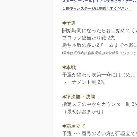
ー
/
スメ
シー
ワールド
アンチョビットゲーム
１度使ったステージは削除してください！
✱予選
開始時間になったら各自始めてく
ブロック総当たり戦 2先
勝ち本数の多い2チームまで本戦
(同率は ①勝利試合数 ②直接対決結果 で決まりま
✱本戦
予選が終わり次第一斉にはじめま
トーナメント制 2先
✱準決勝・決勝
指定ステの中からカウンター制 3
（最初はおまかせ）
✱部屋立て
予選 ･･･ 番号の若い方が部屋立