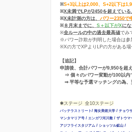
※
S+
3以上
は
2,000、S+2以下は1,
※
X未満でLPが2450を超えてい
※
X未計測の方は、
パワー2350で
※
８月末までに、
S＋以下がX
にな
※
全ルールの中の過去最高値
でみ
※パワー詐欺が判明した場合は参
※Xの方でXPよりLPの方がある
【追記】
申請後、合計パワーが9,950を超
⇒ 個々のパワー変動が100以
⇒ 平等な予選マッチングの為、
✱ステージ 全10ステージ
/
/
バッテラストリート
海女
美術大学
チョウ
/
/
マンタ
マリア
号
エンガワ河川敷
ザトウマ
/
/
アジ
フライ
スタジアム
ショッツル鉱山