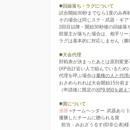
✱回線落ち・ラグについて
試合開始30秒までなら1度のみ再
その場合は同じステ・武器・ギア
2回目以降・開始30秒後の回線落
部屋主が落ちた場合は、相手リー
ラグは基本的に対応しません（勝
✱大会代理
対戦表が決まったあとは原則変更
(XP合計近い人で組んでいるため)
代理を呼ぶ場合は
棄権の人と代理の
おさめられれば大会開始15分前ま
（申請後に既定の
XP9,950を
✱賞について
優勝
<チームヘッダー 武器あり 1
優勝したチームに贈られる賞
担当：みおざうるす(ID非公表)様