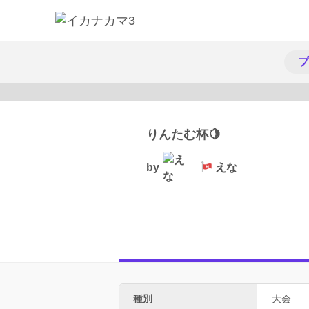
プ
りんたむ杯🍋
by
えな
種別
大会