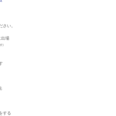
ズ
ださい。
に出場
す)
す
先
てをする