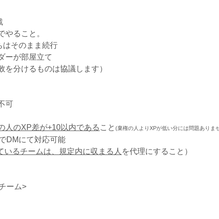
戦
でやること。
ちはそのまま続行
ダーが部屋立て
敗を分けるものは協議します）
不可
人のXP差が+10以内である
こと
(棄権の人よりXPが低い分には問題ありませ
でDMにて対応可能
超えているチームは、規定内に収まる人
を代理にすること）
チーム>