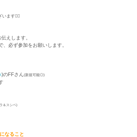
す🙇‍♂️
お伝えします。
で、必ず参加をお願いします。
k
)のFFさん
(新規可能◎)
す
ラ＆スシベ)
になること