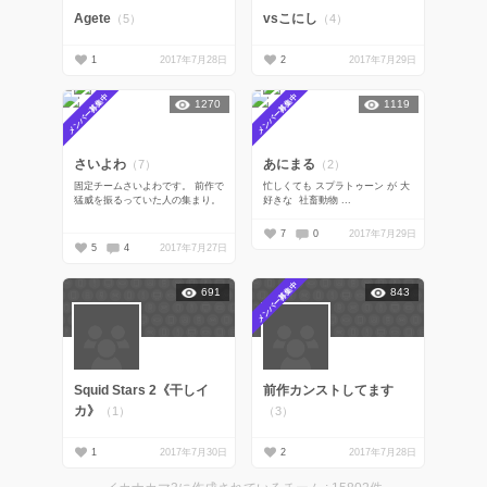
Agete
vsこにし
（5）
（4）
1
2017年7月28日
2
2017年7月29日
メンバー募集中
メンバー募集中
1270
1119
さいよわ
あにまる
（7）
（2）
固定チームさいよわです。 前作で
忙しくても スプラトゥーン が 大
猛威を振るっていた人の集まり。
好きな 社畜動物 ...
7
0
2017年7月29日
5
4
2017年7月27日
メンバー募集中
691
843
Squid Stars 2《干しイ
前作カンストしてます
カ》
（1）
（3）
1
2017年7月30日
2
2017年7月28日