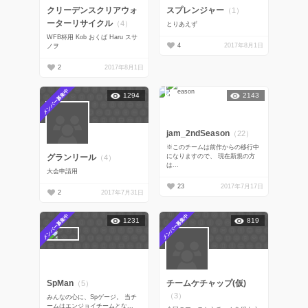
クリーデンスクリアウォ
スプレンジャー
（1）
ーターリサイクル
（4）
とりあえず
WFB杯用 Kob おくば Haru スサ
4
2017年8月1日
ノヲ
2
2017年8月1日
メンバー募集中
1294
2143
jam_2ndSeason
（22）
※このチームは前作からの移行中
になりますので、 現在新規の方
グランリール
（4）
は...
大会申請用
23
2017年7月17日
2
2017年7月31日
メンバー募集中
メンバー募集中
1231
819
SpMan
チームケチャップ(仮)
（5）
（3）
みんなの心に、Spゲージ。 当チ
ームはエンジョイチームとな...