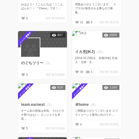
おはよう！！こんにちは！！こん
閲覧ありがとうございます。 ス
ばんわ！！ 『Chess』です！...
プラ2が発売される事なので募
集...
5
2017年7月21日
12
0
2017年7月17日
メンバー募集中
807
2665
イカ充[IKJ]
（23）
[2016.03.23設立 在籍24名] 社会
人・主婦・主...
のぐちツリー
（3）
30
1
2017年7月19日
3
2017年7月28日
メンバー募集中
メンバー募集中
916
1160
team.earnest
＠home
（3）
（4）
チーム名の意味は本気。 だけどガ
ご閲覧ありがとうございます スプ
チ勢ではない。エンジョイを本
ラトゥーン２発売に向けてチ...
気...
4
2017年7月20日
5
2017年7月24日