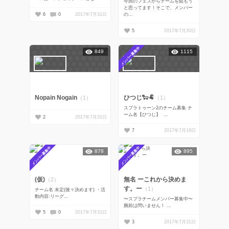
‪今回のフェスからチームを組もう
と思ってます！そこで、メンバー
6
0
2017年7月31日
の...
5
2017年7月30日
メンバー募集中
849
1115
Nopain Nogain
ひつじ🐑🐏
（1）
（1）
スプラトゥーン2のチーム募集 チ
ーム名【ひつじ】 ...
2
2017年7月31日
7
2017年7月18日
メンバー募集中
メンバー募集中
878
895
(仮)
無名 ーこれから決めま
（2）
す。ー
（1）
チーム名 未定(後々決めます) ・活
動内容:リーグ...
〜スプラチームメンバー募集中〜
腕前は問いません！ ...
5
0
2017年7月31日
3
2017年7月31日