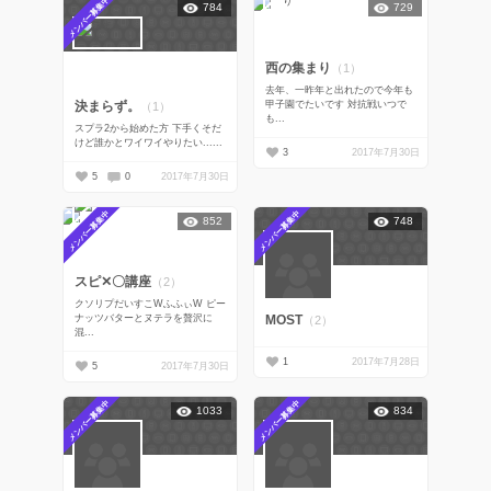
メンバー募集中
784
729
西の集まり
（1）
去年、一昨年と出れたので今年も
甲子園でたいです 対抗戦いつで
決まらず。
（1）
も...
スプラ2から始めた方 下手くそだ
けど誰かとワイワイやりたい......
3
2017年7月30日
5
0
2017年7月30日
メンバー募集中
メンバー募集中
852
748
スピ✕〇講座
（2）
クソリプだいすこWふふぃW ピー
ナッツバターとヌテラを贅沢に
MOST
（2）
混...
1
2017年7月28日
5
2017年7月30日
メンバー募集中
メンバー募集中
1033
834