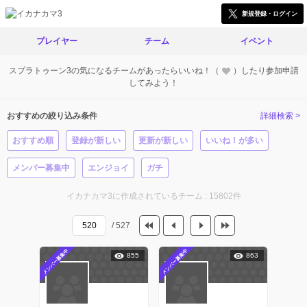
新規登録・ログイン
プレイヤー
チーム
イベント
スプラトゥーン3の気になるチームがあったらいいね！（
）したり参加申請
してみよう！
おすすめの絞り込み条件
詳細検索 >
おすすめ順
登録が新しい
更新が新しい
いいね！が多い
メンバー募集中
エンジョイ
ガチ
イカナカマ3に作成されているチーム : 15802件
/ 527
メンバー募集中
メンバー募集中
855
863