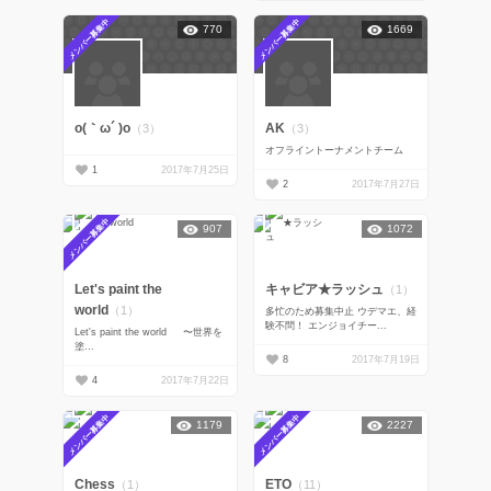
メンバー募集中
メンバー募集中
770
1669
o(｀ω´ )o
AK
（3）
（3）
オフライントーナメントチーム
1
2017年7月25日
2
2017年7月27日
メンバー募集中
907
1072
Let's paint the
キャビア★ラッシュ
（1）
world
（1）
多忙のため募集中止 ウデマエ、経
験不問！ エンジョイチー...
Let's paint the world 〜世界を
塗...
8
2017年7月19日
4
2017年7月22日
メンバー募集中
メンバー募集中
1179
2227
Chess
ETO
（1）
（11）